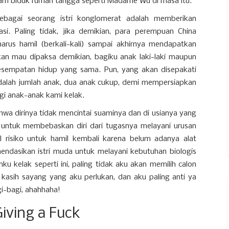
alam biduk rumah tangga seperti Madame Wu di masa itu.
agai seorang istri konglomerat adalah memberikan
asi. Paling tidak, jika demikian, para perempuan China
rus hamil (berkali-kali) sampai akhirnya mendapatkan
akan mau dipaksa demikian, bagiku anak laki-laki maupun
esempatan hidup yang sama. Pun, yang akan disepakati
alah jumlah anak, dua anak cukup, demi mempersiapkan
gi anak-anak kami kelak.
a dirinya tidak mencintai suaminya dan di usianya yang
ntuk membebaskan diri dari tugasnya melayani urusan
risiko untuk hamil kembali karena belum adanya alat
endasikan istri muda untuk melayani kebutuhan biologis
ku kelak seperti ini, paling tidak aku akan memilih calon
asih sayang yang aku perlukan, dan aku paling anti ya
gi-bagi, ahahhaha!
Giving a Fuck