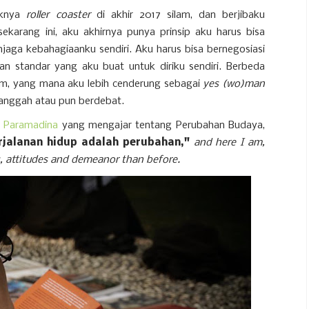
aknya
roller coaster
di akhir 2017 silam, dan berjibaku
sekarang ini, aku akhirnya punya prinsip aku harus bisa
enjaga kebahagiaanku sendiri. Aku harus bisa bernegosiasi
 standar yang aku buat untuk diriku sendiri. Berbeda
m, yang mana aku lebih cenderung sebagai
yes (wo)man
yanggah atau pun berdebat.
i
Paramadina
yang mengajar tentang Perubahan Budaya,
erjalanan hidup adalah perubahan,"
and here I am,
ues, attitudes and demeanor than before.