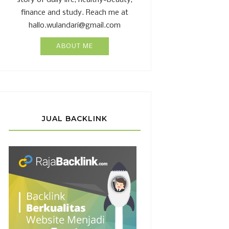
story of daily life, healthy-beauty,
finance and study. Reach me at
hallo.wulandari@gmail.com
ABOUT ME
JUAL BACKLINK