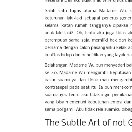
Kesel lah! Dan aku tidak mau terjerumus d
Salah satu tugas utama Madame Wu, seb
keturunan laki-laki sebagai penerus gener
selama ikatan rumah tangganya dipaksa ha
anak laki-laki?! Oh, tentu aku juga tidak 
perempuan sama saja, memiliki hak dan k
bersama dengan calon pasanganku kelak ad
kualitas hidup dan pendidikan yang layak ba
Belakangan, Madame Wu pun menyadari bahw
ke-40, Madame Wu mengambil keputusan u
kasur suaminya dan tidak mau mengambil 
kontrasepsi pada saat itu. Ia pun merekom
suamianya. Tentu aku tidak ingin pernikahan
yang bisa memenuhi kebutuhan emosi dan k
sama poligami! Aku tidak rela suamiku diba
The Subtle Art of not 