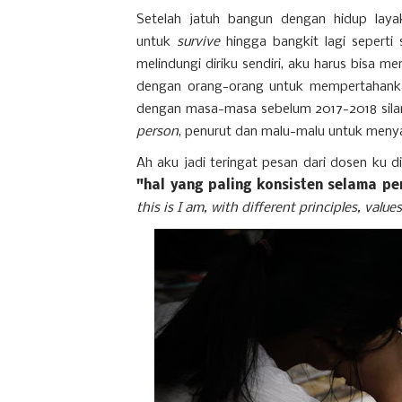
Setelah jatuh bangun dengan hidup lay
untuk
survive
hingga bangkit lagi seperti 
melindungi diriku sendiri, aku harus bisa m
dengan orang-orang untuk mempertahankan
dengan masa-masa sebelum 2017-2018 sila
person
, penurut dan malu-malu untuk men
Ah aku jadi teringat pesan dari dosen ku d
"hal yang paling konsisten selama p
this is I am, with different principles, val