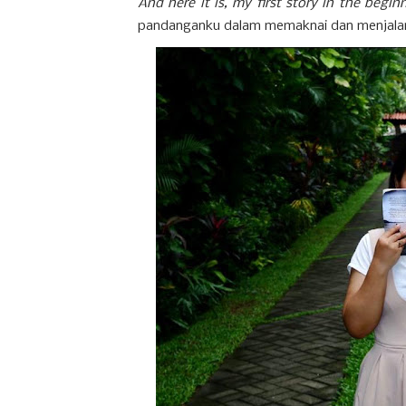
And here it is, my first story in the beg
pandanganku dalam memaknai dan menjalan