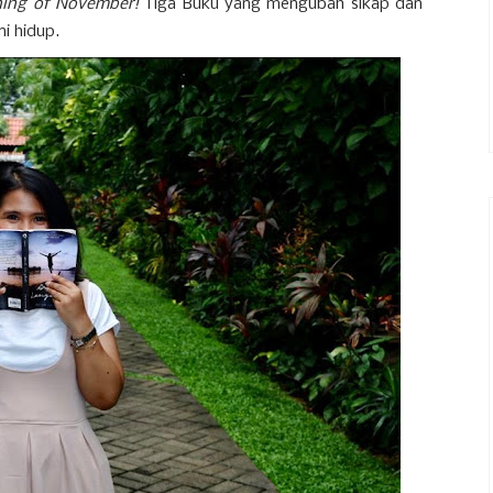
inning of November!
Tiga Buku yang mengubah sikap dan
i hidup.