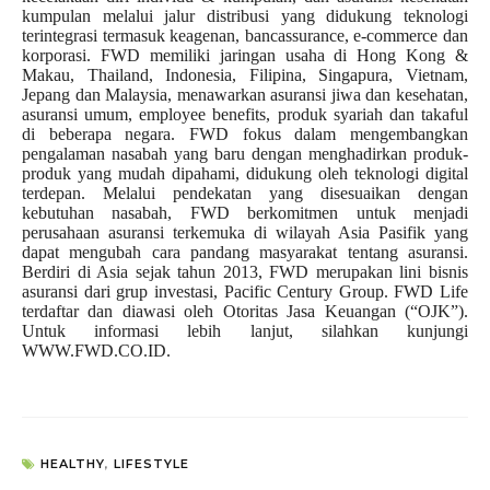
kumpulan melalui jalur distribusi yang didukung teknologi
terintegrasi termasuk keagenan, bancassurance, e-commerce dan
korporasi. FWD memiliki jaringan usaha di Hong Kong &
Makau, Thailand, Indonesia, Filipina, Singapura, Vietnam,
Jepang dan Malaysia, menawarkan asuransi jiwa dan kesehatan,
asuransi umum, employee benefits, produk syariah dan takaful
di beberapa negara. FWD fokus dalam mengembangkan
pengalaman nasabah yang baru dengan menghadirkan produk-
produk yang mudah dipahami, didukung oleh teknologi digital
terdepan. Melalui pendekatan yang disesuaikan dengan
kebutuhan nasabah, FWD berkomitmen untuk menjadi
perusahaan asuransi terkemuka di wilayah Asia Pasifik yang
dapat mengubah cara pandang masyarakat tentang asuransi.
Berdiri di Asia sejak tahun 2013, FWD merupakan lini bisnis
asuransi dari grup investasi, Pacific Century Group. FWD Life
terdaftar dan diawasi oleh Otoritas Jasa Keuangan (“OJK”).
Untuk informasi lebih lanjut, silahkan kunjungi
WWW.FWD.CO.ID.
HEALTHY
,
LIFESTYLE