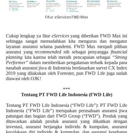
Fitur
eServices
FWD Max
Cukup lengkap ya fitur
eServices
yang diberikan FWD Max ini
sehingga sangat memudahkan kita mengurus dan mengatur
layanan asuransi selama pandemi. FWD Max menjadi pilihan
asuransi yang
recommended
nih sebagai penyangga
financial
planning
kita karena telah meraih pencapaian sebagai
“Strong
Performer”
dalam memberikan pengalaman terbaik kepada para
nasabah asuransi jiwa di Indonesia berdasarkan survei CX Index
2019 yang dilakukan oleh Forrester, pun FWD Life juga sudah
diawasi oleh OJK!
***
Tentang PT FWD Life Indonesia (FWD Life)
Tentang PT FWD Life Indonesia (“FWD Life”): PT FWD Life
Indonesia (“FWD Life”) merupakan perusahaan asuransi jiwa
patungan dan bagian dari FWD Group (“FWD”). Produk yang
ditawarkan adalah produk asuransi yang dikaitkan dengan
investasi, asuransi berjangka individu & kumpulan, asuransi
kecelakaan diri individu & kumpulan, dan asuransi kesehatan