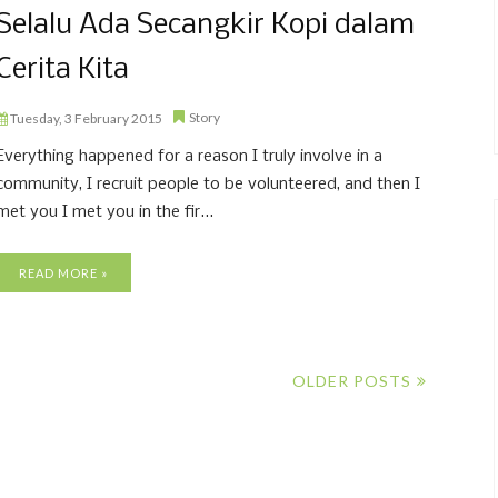
Selalu Ada Secangkir Kopi dalam
Cerita Kita
Story
Tuesday, 3 February 2015
Everything happened for a reason I truly involve in a
community, I recruit people to be volunteered, and then I
met you I met you in the fir...
READ MORE »
OLDER POSTS