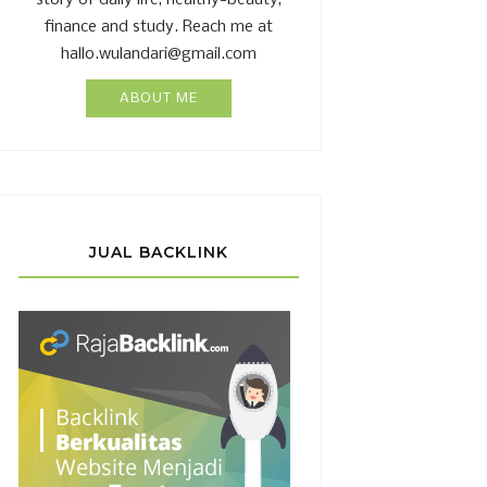
story of daily life, healthy-beauty,
finance and study. Reach me at
hallo.wulandari@gmail.com
ABOUT ME
JUAL BACKLINK