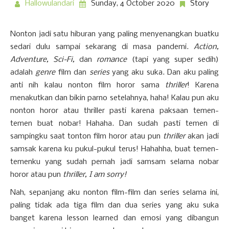
Hallowulandari
Sunday, 4 October 2020
Story
Nonton jadi satu hiburan yang paling menyenangkan buatku
sedari dulu sampai sekarang di masa pandemi.
Action,
Adventure, Sci-Fi,
dan
romance
(tapi yang super sedih)
adalah
genre
film dan
series
yang aku suka. Dan aku paling
anti nih kalau nonton film horor sama
thriller
! Karena
menakutkan dan bikin parno setelahnya, haha! Kalau pun aku
nonton horor atau thriller pasti karena paksaan temen-
temen buat nobar! Hahaha. Dan sudah pasti temen di
sampingku saat tonton film horor atau pun
thriller
akan jadi
samsak karena ku pukul-pukul terus! Hahahha, buat temen-
temenku yang sudah pernah jadi samsam selama nobar
horor atau pun
thriller, I am sorry!
Nah, sepanjang aku nonton film-film dan series selama ini,
paling tidak ada tiga film dan dua series yang aku suka
banget karena lesson learned dan emosi yang dibangun