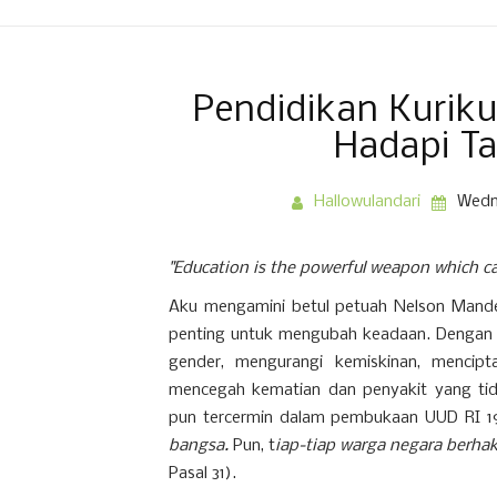
Pendidikan Kuriku
Hadapi T
Hallowulandari
Wedne
"Education is the powerful weapon which c
Aku mengamini betul petuah Nelson Mandel
penting untuk mengubah keadaan. Dengan p
gender, mengurangi kemiskinan, mencipt
mencegah kematian dan penyakit yang tid
pun tercermin dalam pembukaan UUD RI 1
bangsa.
Pun, t
iap-tiap warga negara berh
Pasal 31).