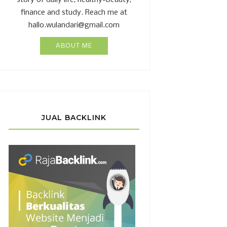
story of daily life, healthy-beauty,
finance and study. Reach me at
hallo.wulandari@gmail.com
ABOUT ME
JUAL BACKLINK